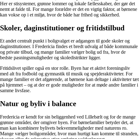
Her er stisystemer, grønne lommer og lokale fællesskaber, der gør det
nemt at falde til. For mange forældre er det en vigtig faktor, at børnene
kan vokse op i et miljø, hvor de både har frihed og sikkerhed.
Skoler, daginstitutioner og fritidstilbud
Et andet centralt punkt i boligvalget er adgangen til gode skoler og
daginstitutioner. I Fredericia findes et bredt udvalg af både kommunale
og private tilbud, og mange familier vælger bolig ud fra, hvor de
bedste pasningsmuligheder og skoledistrikter ligger.
Fritidslivet spiller også en stor rolle. Byen har et aktivt foreningsliv
med alt fra fodbold og gymnastik til musik og spejderaktiviteter. For
mange familier er det afgørende, at børnene kan deltage i aktiviteter tæt
på hjemmet – og at der er gode muligheder for at møde andre familier i
samme livsfase.
Natur og byliv i balance
Fredericia er kendt for sin beliggenhed ved Lillebælt og for de mange
grønne områder, der omgiver byen. For børnefamilier betyder det, at
man kan kombinere bylivets bekvemmeligheder med naturens ro.
Mange vælger boligområder, hvor man hurtigt kan komme til stranden,