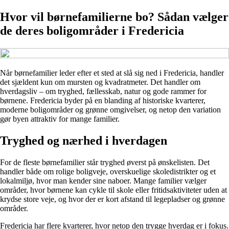
Hvor vil børnefamilierne bo? Sådan vælger
de deres boligområder i Fredericia
Når børnefamilier leder efter et sted at slå sig ned i Fredericia, handler
det sjældent kun om mursten og kvadratmeter. Det handler om
hverdagsliv – om tryghed, fællesskab, natur og gode rammer for
børnene. Fredericia byder på en blanding af historiske kvarterer,
moderne boligområder og grønne omgivelser, og netop den variation
gør byen attraktiv for mange familier.
Tryghed og nærhed i hverdagen
For de fleste børnefamilier står tryghed øverst på ønskelisten. Det
handler både om rolige boligveje, overskuelige skoledistrikter og et
lokalmiljø, hvor man kender sine naboer. Mange familier vælger
områder, hvor børnene kan cykle til skole eller fritidsaktiviteter uden at
krydse store veje, og hvor der er kort afstand til legepladser og grønne
områder.
Fredericia har flere kvarterer, hvor netop den trygge hverdag er i fokus.