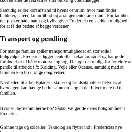
skoven eller de rekreative stier omkring voldanlægget.
Samtidig er der kort afstand til byens centrum, hvor man finder
butikker, caféer, kulturtilbud og arrangementer året rundt. For familier,
der ønsker både natur og byliv, giver Fredericia en sjælden mulighed
for at få det bedste af begge verdener.
Transport og pendling
For mange familier spiller transportmuligheder en stor rolle i
boligvalget. Fredericia ligger centralt i Trekantområdet og har gode
forbindelser til både motorvej og tog. Det gør det muligt for forældre at
pendle til arbejde i fx Kolding, Vejle eller Odense, samtidig med at
familien kan bo i rolige omgivelser.
Nærheden til arbejdspladser, skoler og fritidsaktiviteter betyder, at
hverdagen kan hænge bedre sammen – og at der bliver mere tid til
familien.
Hvor vil børnefamilierne bo? Sådan vælger de deres boligområder i
Fredericia
Grønne tage og solceller: Teknologien flytter ind i Fredericias nye